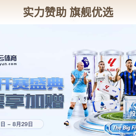
秦皇岛市昌黎县朱各庄镇
关于开云体育官网
服务优势
团队介绍
新闻