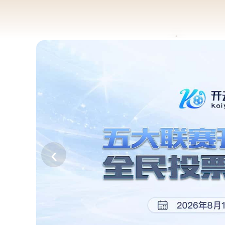
admin@beijing-kaiyunsports.com
河北省
网站首页
新闻资讯
网站首页
新闻资讯