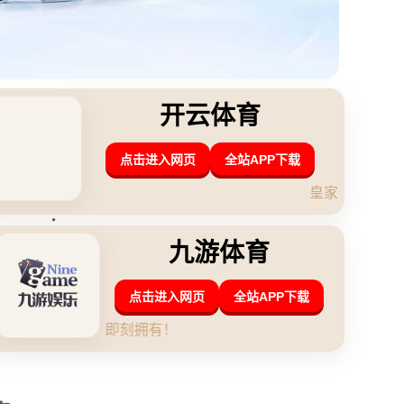
关于开云体育官网
关于开云体育官网
开云体育（北京）官方网站为广大用户提供官方
APP下载通道,让您随时随地体验丰富的体育娱乐
内容。平台涵...