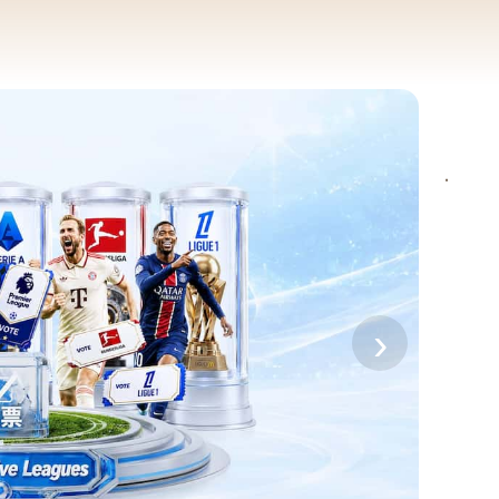
资讯
联系我们
立即咨询